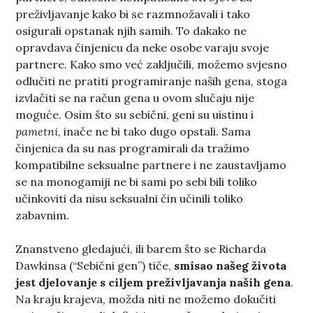
preživljavanje kako bi se razmnožavali i tako
osigurali opstanak njih samih. To dakako ne
opravdava činjenicu da neke osobe varaju svoje
partnere. Kako smo već zaključili, možemo svjesno
odlučiti ne pratiti programiranje naših gena, stoga
izvlačiti se na račun gena u ovom slučaju nije
moguće. Osim što su sebični, geni su uistinu i
pametni
, inače ne bi tako dugo opstali. Sama
činjenica da su nas programirali da tražimo
kompatibilne seksualne partnere i ne zaustavljamo
se na monogamiji ne bi sami po sebi bili toliko
učinkoviti da nisu seksualni čin učinili toliko
zabavnim.
Znanstveno gledajući, ili barem što se Richarda
Dawkinsa (“Sebični gen”) tiče,
smisao našeg života
jest djelovanje s ciljem preživljavanja naših gena
.
Na kraju krajeva, možda niti ne možemo dokučiti