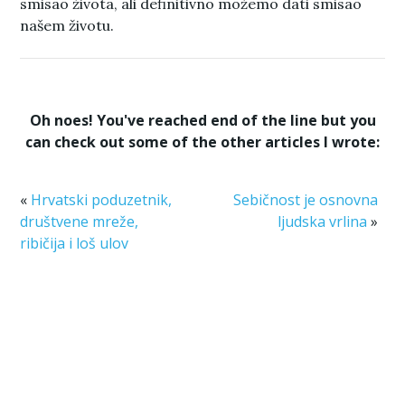
smisao života, ali definitivno možemo dati smisao
našem životu.
Oh noes! You've reached end of the line but you
can check out some of the other articles I wrote:
«
Hrvatski poduzetnik,
Sebičnost je osnovna
društvene mreže,
ljudska vrlina
»
ribičija i loš ulov