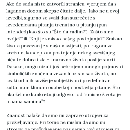
Ako do sada niste zatvorili stranicu, vjerujem da s
laganom dozom skepse čitate dalje. Iako ne u ovoj
izvedbi, sigurno se svaki dan susrećete s
izvedenicama pitanja trenutno u pitanju (pun
intended) kao što su “Što da radim?”, “Zašto smo
ovdje?” ili “Koji je smisao našeg postojanja?”. Smisao
života povezan je s našom svijesti, potragom za
srećom, konceptom postojanja nekog svevišnjeg
bića te dobra i zla – i naravno života poslije smrti.
Dakako, mogu nizati još nebrojeno mnogo pojmova i
simboličkih značenja vezanih uz smisao života, no
svaki od njih suviše je subjektivan i predefiniran
kulturnom klimom osobe koja postavlja pitanje. Što
ako želimo konkretniji odgovor od “smisao života je
u nama samima”?
Znanost nalaže da smo mi zapravo strojevi za
preživljavanje. Pri tome ne mislim da smo
mi
strojevi za preživljavanje nas samih, već strojevi za