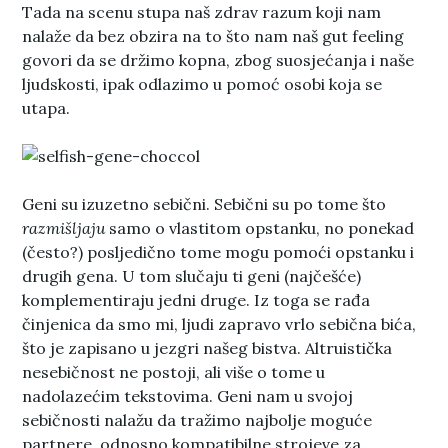
Tada na scenu stupa naš zdrav razum koji nam
nalaže da bez obzira na to što nam naš gut feeling
govori da se držimo kopna, zbog suosjećanja i naše
ljudskosti, ipak odlazimo u pomoć osobi koja se
utapa.
Geni su izuzetno sebični. Sebični su po tome što
razmišljaju
samo o vlastitom opstanku, no ponekad
(često?) posljedično tome mogu pomoći opstanku i
drugih gena. U tom slučaju ti geni (najčešće)
komplementiraju jedni druge. Iz toga se rađa
činjenica da smo mi, ljudi zapravo vrlo sebična bića,
što je zapisano u jezgri našeg bistva. Altruistička
nesebičnost ne postoji, ali više o tome u
nadolazećim tekstovima. Geni nam u svojoj
sebičnosti nalažu da tražimo najbolje moguće
partnere, odnosno kompatibilne strojeve za