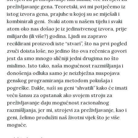
preživljavanje gena. Teoretski, svi mi potječemo iz
istog izvora gena, prajuhe u kojoj su se miješali i
kombinirali geni. Svaki atom u našem tijelu i svaki
atom oko nas došao je iz jedinstvenog izvora, prije
milijardu (ili više?) godina. Ljudi su zapravo
reciklirani proizvodi iste “stvari”, što na prvi pogled
zvuči doista loše, no jedino što ova rečenica govori
jest da smo mnogo sličniji jedni drugima no što
mislimo. Isto tako, naša mogućnost razmišljanja i
donošenja odluka samo je neizbježna nuspojava
genskog programiranja metodom pokušaja i
pogreške. Dakle,
naši
su geni “shvatili” kako će imati
veću šansu za opstanak ako svojem stroju za
preživljavanje daju mogućnost racionalnog
razmišljanja, jer mi, strojevi za preživljavanje, kao i
geni, želimo produžiti naš životni vijek što je više
moguće.