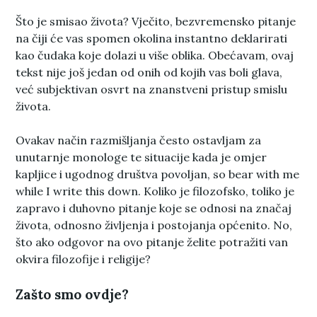
Što je smisao života? Vječito, bezvremensko pitanje
na čiji će vas spomen okolina instantno deklarirati
kao čudaka koje dolazi u više oblika. Obećavam, ovaj
tekst nije još jedan od onih od kojih vas boli glava,
već subjektivan osvrt na znanstveni pristup smislu
života.
Ovakav način razmišljanja često ostavljam za
unutarnje monologe te situacije kada je omjer
kapljice i ugodnog društva povoljan, so bear with me
while I write this down. Koliko je filozofsko, toliko je
zapravo i duhovno pitanje koje se odnosi na značaj
života, odnosno življenja i postojanja općenito. No,
što ako odgovor na ovo pitanje želite potražiti van
okvira filozofije i religije?
Zašto smo ovdje?