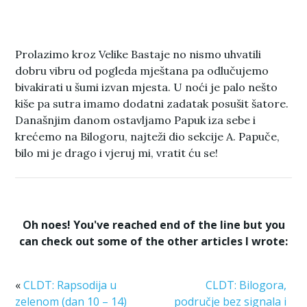
Prolazimo kroz Velike Bastaje no nismo uhvatili
dobru vibru od pogleda mještana pa odlučujemo
bivakirati u šumi izvan mjesta. U noći je palo nešto
kiše pa sutra imamo dodatni zadatak posušit šatore.
Današnjim danom ostavljamo Papuk iza sebe i
krećemo na Bilogoru, najteži dio sekcije A. Papuče,
bilo mi je drago i vjeruj mi, vratit ću se!
Oh noes! You've reached end of the line but you
can check out some of the other articles I wrote:
«
CLDT: Rapsodija u
CLDT: Bilogora,
zelenom (dan 10 – 14)
područje bez signala i