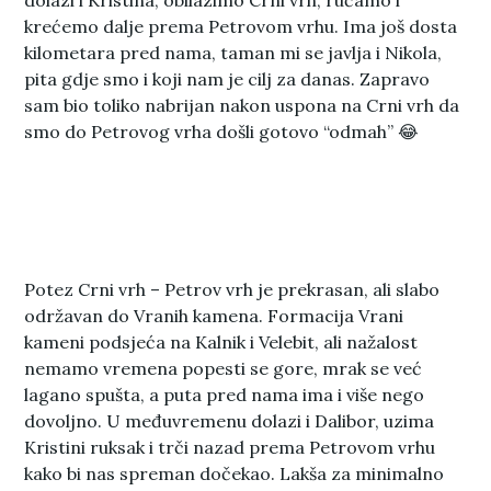
dolazi i Kristina, obilazimo Crni vrh, ručamo i
krećemo dalje prema Petrovom vrhu. Ima još dosta
kilometara pred nama, taman mi se javlja i Nikola,
pita gdje smo i koji nam je cilj za danas. Zapravo
sam bio toliko nabrijan nakon uspona na Crni vrh da
smo do Petrovog vrha došli gotovo “odmah” 😂
Potez Crni vrh – Petrov vrh je prekrasan, ali slabo
održavan do Vranih kamena. Formacija Vrani
kameni podsjeća na Kalnik i Velebit, ali nažalost
nemamo vremena popesti se gore, mrak se već
lagano spušta, a puta pred nama ima i više nego
dovoljno. U međuvremenu dolazi i Dalibor, uzima
Kristini ruksak i trči nazad prema Petrovom vrhu
kako bi nas spreman dočekao. Lakša za minimalno