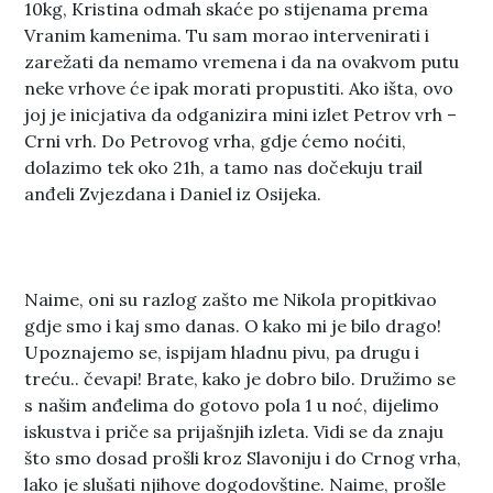
10kg, Kristina odmah skaće po stijenama prema
Vranim kamenima. Tu sam morao intervenirati i
zarežati da nemamo vremena i da na ovakvom putu
neke vrhove će ipak morati propustiti. Ako išta, ovo
joj je inicjativa da odganizira mini izlet Petrov vrh –
Crni vrh. Do Petrovog vrha, gdje ćemo noćiti,
dolazimo tek oko 21h, a tamo nas dočekuju trail
anđeli Zvjezdana i Daniel iz Osijeka.
Naime, oni su razlog zašto me Nikola propitkivao
gdje smo i kaj smo danas. O kako mi je bilo drago!
Upoznajemo se, ispijam hladnu pivu, pa drugu i
treću.. čevapi! Brate, kako je dobro bilo. Družimo se
s našim anđelima do gotovo pola 1 u noć, dijelimo
iskustva i priče sa prijašnjih izleta. Vidi se da znaju
što smo dosad prošli kroz Slavoniju i do Crnog vrha,
lako je slušati njihove dogodovštine. Naime, prošle