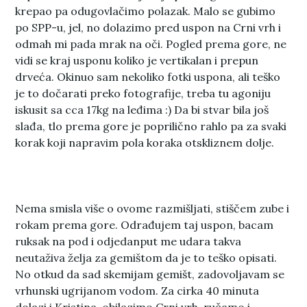
krepao pa odugovlačimo polazak. Malo se gubimo
po SPP-u, jel, no dolazimo pred uspon na Crni vrh i
odmah mi pada mrak na oči. Pogled prema gore, ne
vidi se kraj usponu koliko je vertikalan i prepun
drveća. Okinuo sam nekoliko fotki uspona, ali teško
je to dočarati preko fotografije, treba tu agoniju
iskusit sa cca 17kg na leđima :) Da bi stvar bila još
slađa, tlo prema gore je poprilično rahlo pa za svaki
korak koji napravim pola koraka otskliznem dolje.
Nema smisla više o ovome razmišljati, stiščem zube i
rokam prema gore. Odrađujem taj uspon, bacam
ruksak na pod i odjedanput me udara takva
neutaživa želja za gemištom da je to teško opisati.
No otkud da sad skemijam gemišt, zadovoljavam se
vrhunski ugrijanom vodom. Za cirka 40 minuta