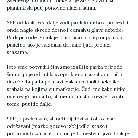
Zvečevog, odnosno točke gdje SPP (Slavonski
planinarski put) ponovno ulazi u šumu.
SPP od Jankovca dalje vodi par kilometara po cesti i
onda naglo skreće desno i odmah u glavu uzbrdo.
Park prirode Papuk je prekrasan i prepun pauka i
paučine, što je naznaka da malo ljudi prolazi
stazama.
Isto smo potvrdili čim smo izašli iz parka prirode,
šumarija je odradila svoje i kao da su ciljano rušili
drveće da pada po stazi, čak su okinuli i nekoliko
stabala na kojima su markacije. Čudi me kako nitko
nije reagirao na to, ali nema smisla previše dvojiti o
tome, put ide dalje.
SPP je prekrasan, ali neki dijelovi su toliko loše
održavani (marke gotovo izblijedile, staze u
potpunosti zarasle..) da mi je to neshvatljivo. Ipak je