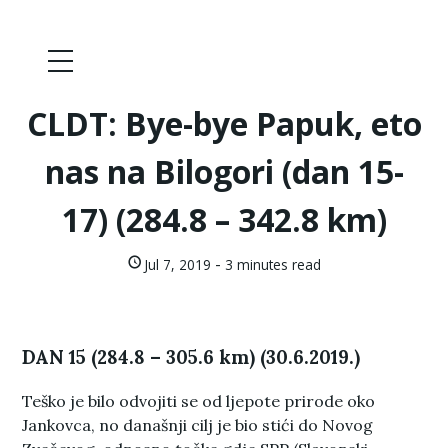
CLDT: Bye-bye Papuk, eto
nas na Bilogori (dan 15-
17) (284.8 – 342.8 km)
-
Jul 7, 2019
3 minutes read
DAN 15 (284.8 – 305.6 km) (30.6.2019.)
Teško je bilo odvojiti se od ljepote prirode oko
Jankovca, no današnji cilj je bio stići do Novog