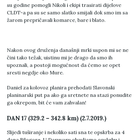
su godine pomogli Nikoli i ekipi trasirati dijelove
CLDT-a pa su se samo slatko smijali dok smo im sa
žarom prepričavali komarce, bare i blato.
Nakon ovog druženja današnji mrki uspon mi se ne
čini tako težak, uistinu mi je drago da smo ih
upoznali, a postoji mogućnost da ćemo se opet
sresti negdje oko Mure.
Daniel za kolovoz planira prehodati Slavonski
planinarski put pa ako ga sretnete na stazi ponudite
ga okrepom, bit će vam zahvalan!
DAN 17 (329.2 – 342.8 km) (2.7.2019.)
Slijedi tuširanje i nekoliko sati sna te opskrba za 4
dana Bilogore. U Daruvaru obavljamo opskrbu i