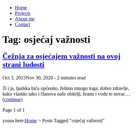
Home
Projects
About me
Contact
Tag:
osjećaj važnosti
Čežnja za osjećajem važnosti na ovoj
strani ludosti
Oct 3, 2015
Nov 30, 2020
-
2 minutes read
Ti i ja, ljudska bića općenito, želimo mnogo toga; dobro zdravlje,
kako vlastito tako i članova naše obitelji, hranu i vodu te novac…
(
continue
)
Page 1 of 1
yousa here:
Home
>
Posts Tagged "osjećaj važnosti"